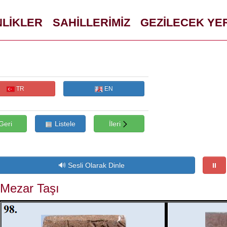
NLİKLER
SAHİLLERİMİZ
GEZİLECEK YE
TR
EN
Geri
Listele
İleri
 Mezar Taşı