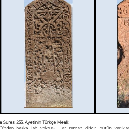
a Suresi 255. Ayetinin Türkçe Meali;
-O’ndan başka ilah yoktur-; Her zaman diridir, bütün varlıkl