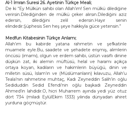
Al-1 İmran Suresi 26. Ayetinin Türkçe Meali;
De ki “Ey Mülkün sahibi olan Allah’ım! Sen mülkü dilediğine
verirsin.Dilediğinden de mülkü çeker alırsın.Dilediğini aziz
edersin, dilediğini zelil edersin.Hayır senin
elindedir.Şüphesis Sen heş şeye hakkıyla güce yetensin.”
Medfun Kitabesinin Türkçe Anlamı;
Allah’ım bu kabirde yatana rahmetin ve şefkatinle
muamele eyle.Bu, saadete ve şehadete erişmiş, alimlerin
öncüsü (imamı), olgun ve erdem sahibi, üstün vasıflı dinine
düşkün zat, iki alemin müftüsü, helal ve haramı açıkça
ortaya koyan, kadıların ve hakimlerin büyüğü, dinin ve
milletin süsü, İslam’ın ve (Müslümanların) kılavuzu, Allah’u
Teala’nın rahmetine muhtaç, Kadı Zeyneddin Salih’in oğlu
Sediduddin Sedid Efendi’nin oğlu başkadı Zeyneddin
Ahmed’in lahdidir.O, hicri Muharrem ayında yedi yüz otuz
dört 734 (miladi EylülEkim 1333) yılında dünyadan ahiret
yurduna göçmüştür.