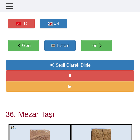
TR
EN
Geri
Listele
İleri
36. Mezar Taşı