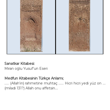
Sanatkar Kitabesi:
Miran oğlu Yusuf’un Eseri
Medfun Kitabesinin Türkçe Anlamı;
…… (Allah’ın) rahmetine muhtaç ……. Hicri hicri yedi yüz on ….
(miladi 131?) Allah onu affetsin….