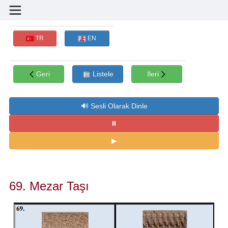
TR
EN
Geri
Listele
İleri
69. Mezar Taşı