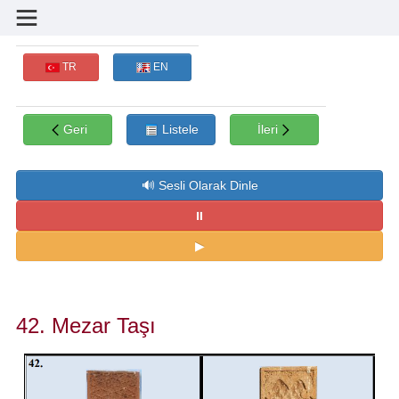
TR
EN
Geri
Listele
İleri
42. Mezar Taşı