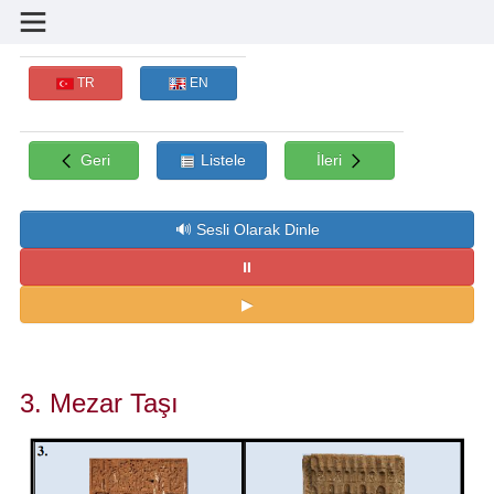
TR
EN
Geri
Listele
İleri
3. Mezar Taşı