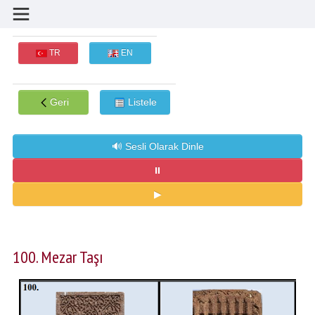
TR
EN
Geri
Listele
100. Mezar Taşı